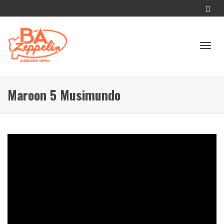
Camb
Maroon 5 Musimundo
naveg